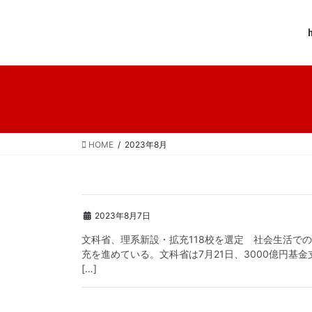
コ
ナ
ン
ビ
いいずな書店｜熱盛サ
テ
ゲ
ン
ー
ツ
シ
へ
ョ
ス
ン
キ
に
ッ
移
HOME
2023年8月
プ
動
2023年8月7日
文科省、理系新設・拡充118校を選定 社会生活で
充を進めている。文科省は7月21日、3000億円基
[…]