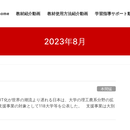
ポート
home
教材紹介動画
教材使用方法紹介動画
学習指導サポート
2023年8月
本間猛
のIT化が世界の潮流より遅れる日本は、大学の理工農系分野の拡
金支援事業の対象として118大学等を公表した。 支援事業は大別